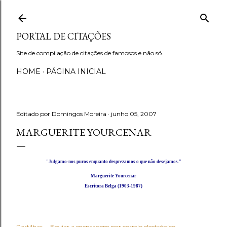
Avançar para o conteúdo principal
PORTAL DE CITAÇÕES
Site de compilação de citações de famosos e não só.
HOME
PÁGINA INICIAL
Editado por
Domingos Moreira
junho 05, 2007
MARGUERITE YOURCENAR
"
Julgamo-nos puros enquanto desprezamos o que não desejamos."
Marguerite Yourcenar
Escritora Belga (1903-1987)
Partilhar
Enviar a mensagem por correio electrónico