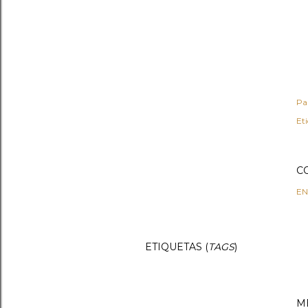
Pa
Et
C
EN
ETIQUETAS (
TAGS
)
M