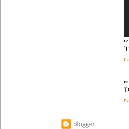
Ed
T
Pa
Ed
D
Pa