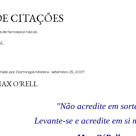
Avançar para o conteúdo principal
DE CITAÇÕES
s de famosos e não só.
AL
itado por
Domingos Moreira
setembro 25, 2007
AX O'RELL
"Não acredite em sort
Levante-se e acredite em si