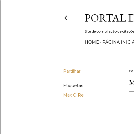
PORTAL 
Site de compilação de citaçõe
HOME
PÁGINA INICI
Partilhar
Ed
M
Etiquetas
Max O Rell