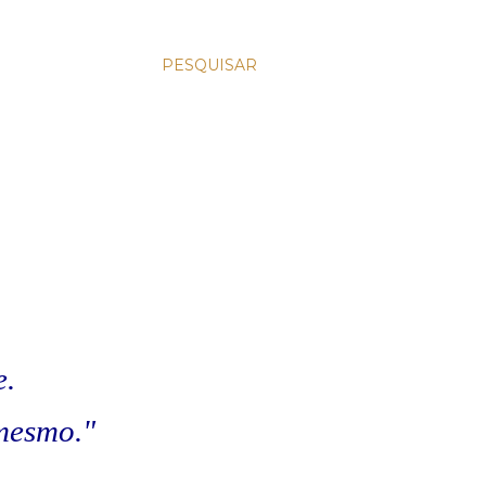
PESQUISAR
e.
 mesmo."