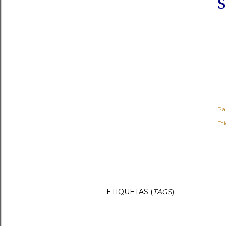
s
Pa
Et
ETIQUETAS (
TAGS
)