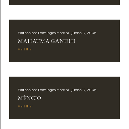
g
e
n
s
Editado por
Domingos Moreira
junho 17, 2008
MAHATMA GANDHI
Partilhar
Editado por
Domingos Moreira
junho 17, 2008
MÊNCIO
Partilhar