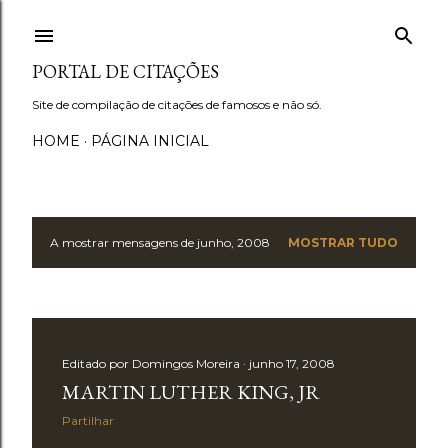
Avançar para o conteúdo principal
PORTAL DE CITAÇÕES
Site de compilação de citações de famosos e não só.
HOME
PÁGINA INICIAL
A mostrar mensagens de junho, 2008
MOSTRAR TUDO
M
e
n
Editado por
Domingos Moreira
junho 17, 2008
s
MARTIN LUTHER KING, JR
a
Partilhar