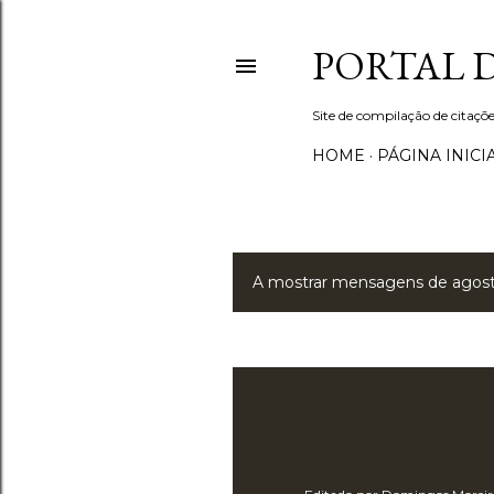
PORTAL 
Site de compilação de citaçõe
HOME
PÁGINA INICI
A mostrar mensagens de agos
M
e
n
s
a