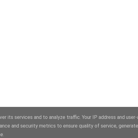
Com tecnologia do Blogger
er its services and to analyze traffic. Your IP address and user
ance and security metrics to ensure quality of service, generat
© 1998-2024, Portal de Portugal (portal.ix.pt)
e.