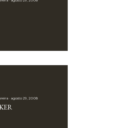
reira
agosto 29, 2008
reira
agosto 29, 2008
KER