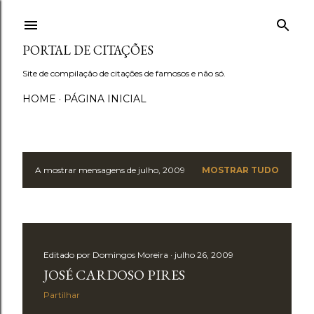
Avançar para o conteúdo principal
PORTAL DE CITAÇÕES
Site de compilação de citações de famosos e não só.
HOME
PÁGINA INICIAL
A mostrar mensagens de julho, 2009
MOSTRAR TUDO
M
e
n
Editado por
Domingos Moreira
julho 26, 2009
s
JOSÉ CARDOSO PIRES
a
Partilhar